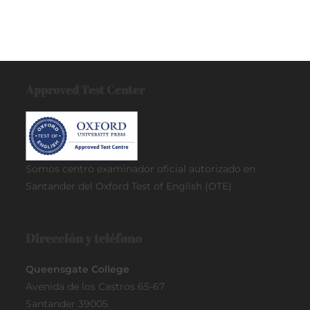
Approved Test Center
Somos centro examinador oficial
autorizado en
Santander del Oxford Test of English (OTE)
Dirección y teléfono
Queensgate College
Avenida de los Castros 65-67
Santander 39005