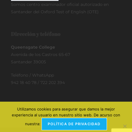
Somos centro examinador oficial
autorizado en
Santander del Oxford Test of English (OTE)
Dirección y teléfono
Queensgate College
Avenida de los Castros 65-67
Santander 39005
Teléfono / WhatsApp
942 18 40 78 / 722 202 394
Utilizamos cookies para asegurar que damos la mejor
experiencia al usuario en nuestro sitio web. De acurso con
nuestra:
POLÍTICA DE PRIVACIDAD