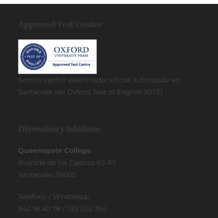
Approved Test Center
Somos centro examinador oficial
autorizado en
Santander del Oxford Test of English (OTE)
Dirección y teléfono
Queensgate College
Avenida de los Castros 65-67
Santander 39005
Teléfono / WhatsApp
942 18 40 78 / 722 202 394