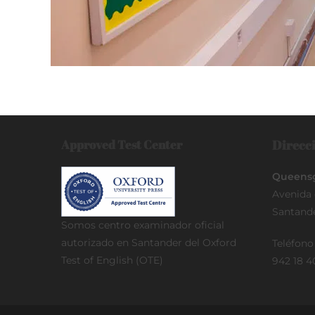
Approved Test Center
Direcci
Queensg
Avenida 
Santand
Somos centro examinador oficial
autorizado en Santander del Oxford
Teléfon
Test of English (OTE)
942 18 4