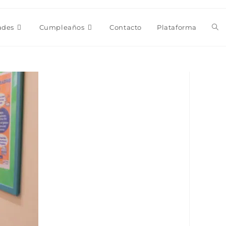
Alt
ades
Cumpleaños
Contacto
Plataforma
bús
de
la
we