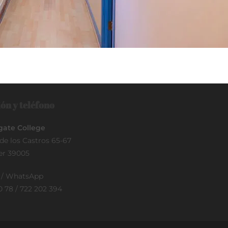
ón y teléfono
ate College
de los Castros 65-67
er 39005
o / WhatsApp
0 78 / 722 202 394