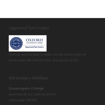
Approved Test Center
Somos centro examinador oficial
autorizado en
Santander del Oxford Test of English (OTE)
Dirección y teléfono
Queensgate College
Avenida de los Castros 65-67
Santander 39005