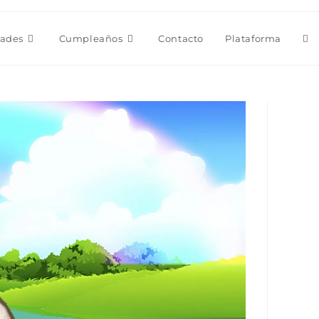
Alt
dades
Cumpleaños
Contacto
Plataforma
bú
de
la
we