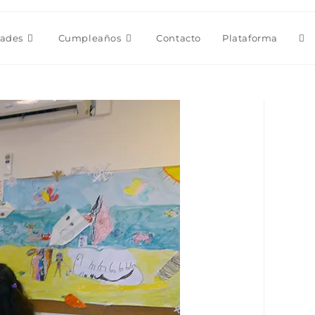
Alt
dades
Cumpleaños
Contacto
Plataforma
bú
de
la
we