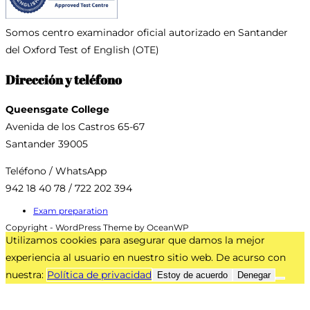
Somos centro examinador oficial
autorizado en Santander
del Oxford Test of English (OTE)
Dirección y teléfono
Queensgate College
Avenida de los Castros 65-67
Santander 39005
Teléfono / WhatsApp
942 18 40 78 / 722 202 394
Exam preparation
Copyright - WordPress Theme by OceanWP
Utilizamos cookies para asegurar que damos la mejor
experiencia al usuario en nuestro sitio web. De acurso con
nuestra:
Política de privacidad
Estoy de acuerdo
Denegar