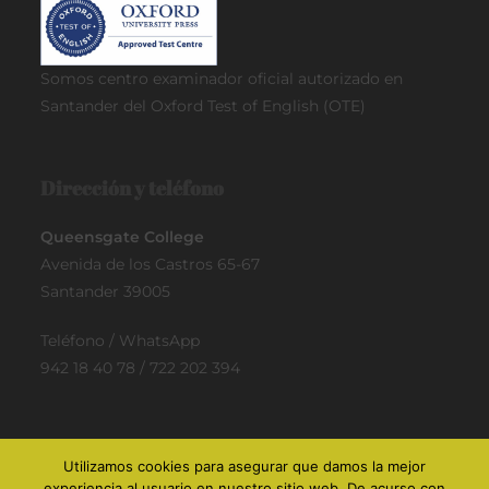
Somos centro examinador oficial
autorizado en
Santander del Oxford Test of English (OTE)
Dirección y teléfono
Queensgate College
Avenida de los Castros 65-67
Santander 39005
Teléfono / WhatsApp
942 18 40 78 / 722 202 394
Utilizamos cookies para asegurar que damos la mejor
experiencia al usuario en nuestro sitio web. De acurso con