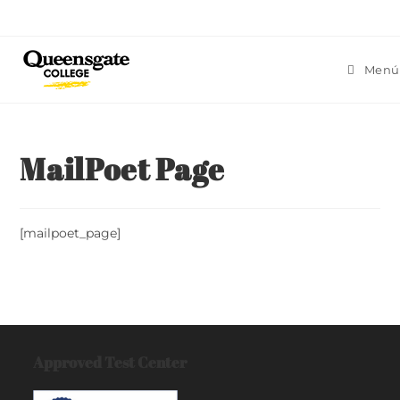
Ir
al
contenido
Menú
MailPoet Page
[mailpoet_page]
Approved Test Center