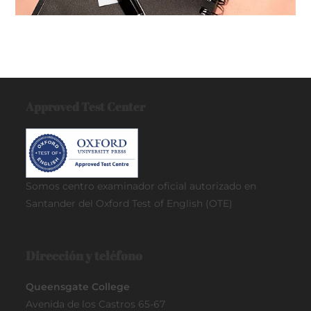
Approved Test Center
Somos centro examinador oficial
autorizado en
Santander del Oxford Test of English (OTE)
Dirección y teléfono
Queensgate College
Avenida de los Castros 65-67