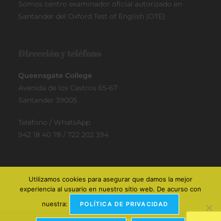
Somos centro examinador oficial
autorizado en
Santander del Oxford Test of English (OTE)
Dirección y teléfono
Queensgate College
Avenida de los Castros 65-67
Santander 39005
Teléfono / WhatsApp
942 18 40 78 / 722 202 394
Utilizamos cookies para asegurar que damos la mejor
experiencia al usuario en nuestro sitio web. De acurso con
nuestra:
POLÍTICA DE PRIVACIDAD
Exam preparation