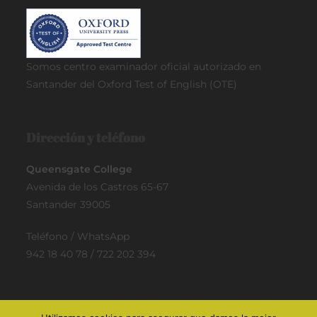
Somos centro examinador oficial
autorizado en
Santander del Oxford Test of English (OTE)
Dirección y teléfono
Queensgate College
Avenida de los Castros 65-67
Santander 39005
Teléfono / WhatsApp
942 18 40 78 / 722 202 394