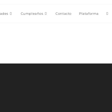
Alt
dades
Cumpleaños
Contacto
Plataforma
bú
de
la
we