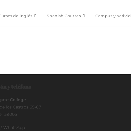
Cursos de inglés
Spanish Courses
Campus y activi
ón y teléfono
ate College
de los Castros 65-67
er 39005
o / WhatsApp