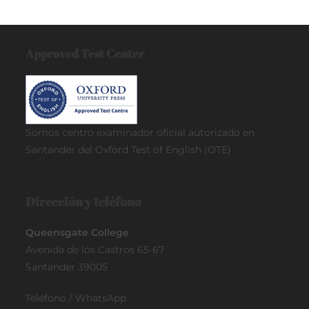
Approved Test Center
Somos centro examinador oficial
autorizado en
Santander del Oxford Test of English (OTE)
Dirección y teléfono
Queensgate College
Avenida de los Castros 65-67
Santander 39005
Teléfono / WhatsApp