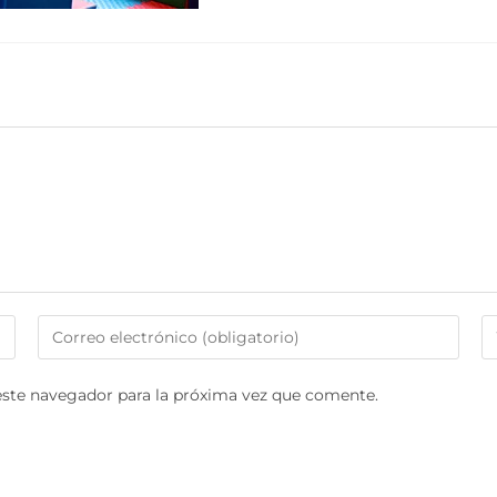
Introduce
I
tu
la
dirección
U
este navegador para la próxima vez que comente.
de
d
correo
tu
electrónico
w
para
(o