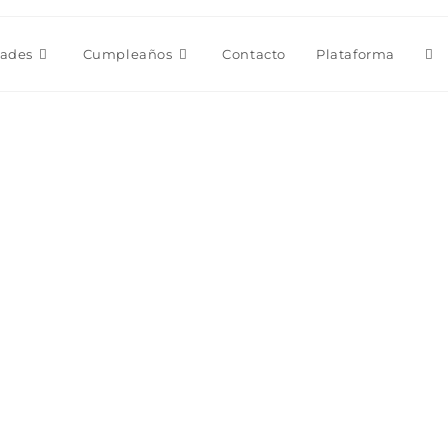
Alt
dades
Cumpleaños
Contacto
Plataforma
bú
de
la
we