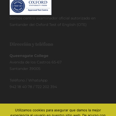
Somos centro examinador oficial
autorizado en
Santander del Oxford Test of English (OTE)
Dirección y teléfono
Queensgate College
Avenida de los Castros 65-67
Santander 39005
Teléfono / WhatsApp
942 18 40 78 / 722 202 394
Utilizamos cookies para asegurar que damos la mejor
experiencia al usuario en nuestro sitio web. De acurso con