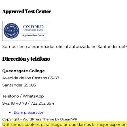
Approved Test Center
Somos centro examinador oficial
autorizado en Santander del 
Dirección y teléfono
Queensgate College
Avenida de los Castros 65-67
Santander 39005
Teléfono / WhatsApp
942 18 40 78 / 722 202 394
Exam preparation
Copyright - WordPress Theme by OceanWP
Utilizamos cookies para asegurar que damos la mejor experienc