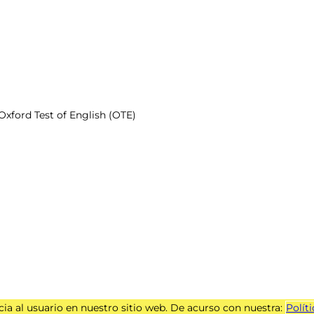
Oxford Test of English (OTE)
ia al usuario en nuestro sitio web. De acurso con nuestra:
Polít