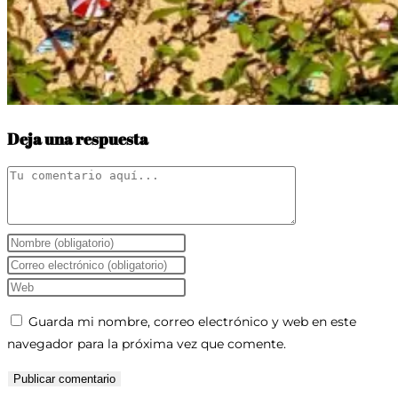
Deja una respuesta
Comentario
Introduce
tu
Introduce
nombre
tu
Introduce
o
dirección
la
Guarda mi nombre, correo electrónico y web en este
nombre
de
URL
navegador para la próxima vez que comente.
de
correo
de
usuario
electrónico
tu
para
para
web