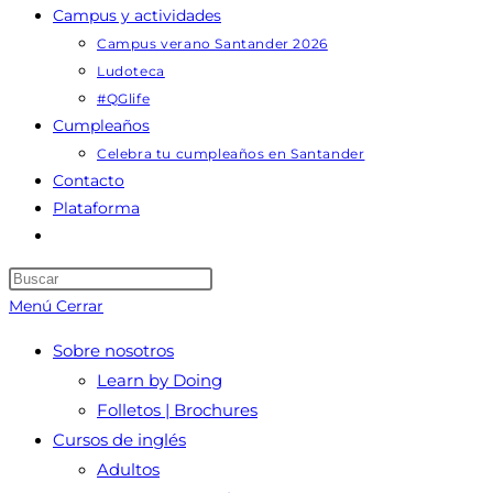
Campus y actividades
Campus verano Santander 2026
Ludoteca
#QGlife
Cumpleaños
Celebra tu cumpleaños en Santander
Contacto
Plataforma
Alternar
búsqueda
Pulsa
de
Escape
Menú
Cerrar
la
para
web
Sobre nosotros
cerrar
Learn by Doing
el
Folletos | Brochures
panel
Cursos de inglés
de
Adultos
búsqueda.