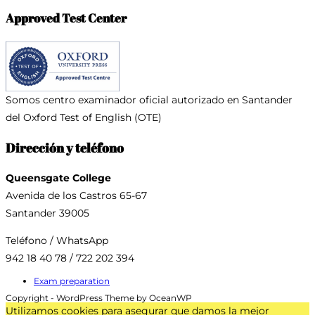
Approved Test Center
comentar
comentar
(opcional)
Somos centro examinador oficial
autorizado en Santander
del Oxford Test of English (OTE)
Dirección y teléfono
Queensgate College
Avenida de los Castros 65-67
Santander 39005
Teléfono / WhatsApp
942 18 40 78 / 722 202 394
Exam preparation
Copyright - WordPress Theme by OceanWP
Utilizamos cookies para asegurar que damos la mejor