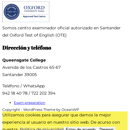
Somos centro examinador oficial
autorizado en Santander
del Oxford Test of English (OTE)
Dirección y teléfono
Queensgate College
Avenida de los Castros 65-67
Santander 39005
Teléfono / WhatsApp
942 18 40 78 / 722 202 394
Exam preparation
Copyright - WordPress Theme by OceanWP
Utilizamos cookies para asegurar que damos la mejor
experiencia al usuario en nuestro sitio web. De acurso con
nuestra:
Política de privacidad
Estoy de acuerdo
Denegar