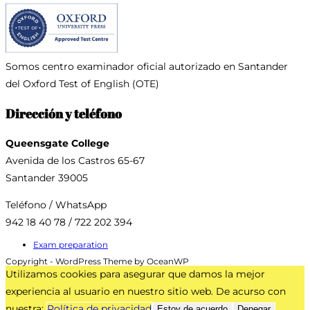
Somos centro examinador oficial
autorizado en Santander
del Oxford Test of English (OTE)
Dirección y teléfono
Queensgate College
Avenida de los Castros 65-67
Santander 39005
Teléfono / WhatsApp
942 18 40 78 / 722 202 394
Exam preparation
Copyright - WordPress Theme by OceanWP
Utilizamos cookies para asegurar que damos la mejor
experiencia al usuario en nuestro sitio web. De acurso con
nuestra:
Política de privacidad
Estoy de acuerdo
Denegar