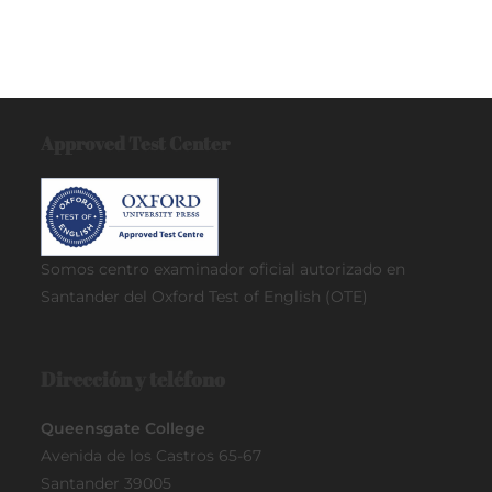
Approved Test Center
Somos centro examinador oficial
autorizado en
Santander del Oxford Test of English (OTE)
Dirección y teléfono
Queensgate College
Avenida de los Castros 65-67
Santander 39005