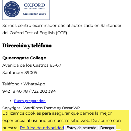
Somos centro examinador oficial
autorizado en Santander
del Oxford Test of English (OTE)
Dirección y teléfono
Queensgate College
Avenida de los Castros 65-67
Santander 39005
Teléfono / WhatsApp
942 18 40 78 / 722 202 394
Exam preparation
Copyright - WordPress Theme by OceanWP
Utilizamos cookies para asegurar que damos la mejor
experiencia al usuario en nuestro sitio web. De acurso con
nuestra:
Política de privacidad
Estoy de acuerdo
Denegar