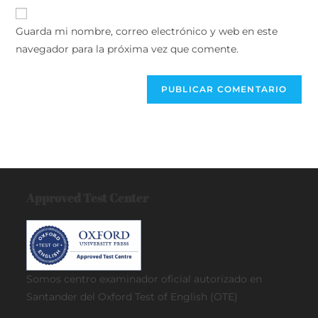
URL
para
electrónico
de
comentar
Guarda mi nombre, correo electrónico y web en este
para
tu
navegador para la próxima vez que comente.
comentar
web
(opcional)
Approved Test Center
Somos centro examinador oficial
autorizado en
Santander del Oxford Test of English (OTE)