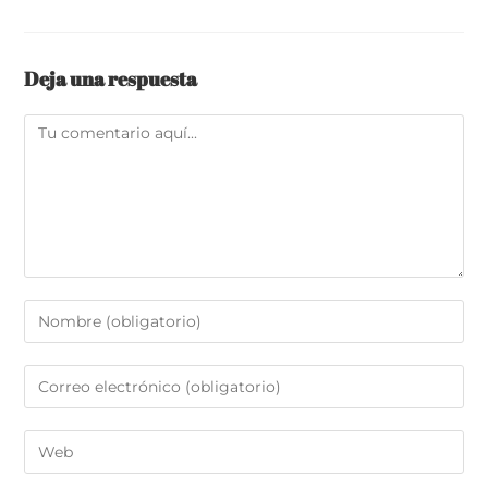
Deja una respuesta
Comentario
Introduce
tu
nombre
Introduce
o
tu
nombre
dirección
Introduce
de
de
la
usuario
correo