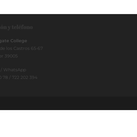
ón y teléfono
ate College
de los Castros 65-67
er 39005
o / WhatsApp
0 78 / 722 202 394