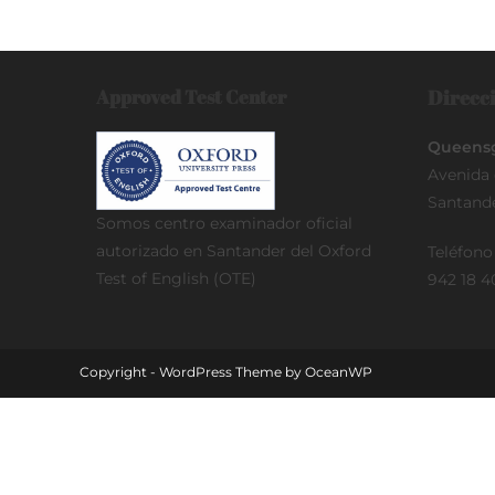
Approved Test Center
Direcci
Queensg
Avenida 
Santand
Somos centro examinador oficial
autorizado en Santander del Oxford
Teléfon
Test of English (OTE)
942 18 4
Copyright - WordPress Theme by OceanWP