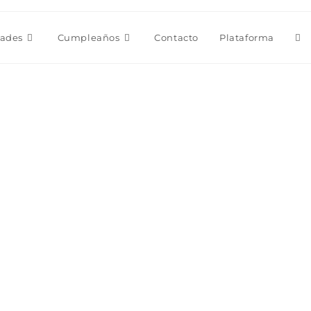
Alt
dades
Cumpleaños
Contacto
Plataforma
bú
de
la
we